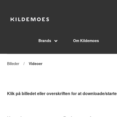
Skip to Main Content
Brands
Om Kildemoes
Foregående
Billeder
/
Aktuel
Videoer
side:
side:
Klik på billedet eller overskriften for at downloade/start