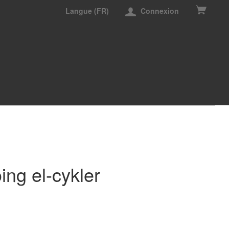
Langue (FR)
Connexion
ing el-cykler